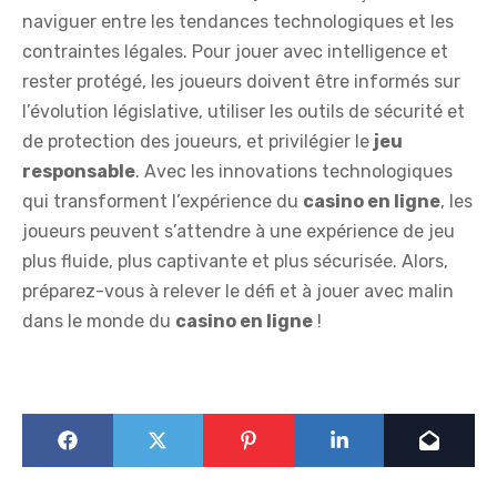
naviguer entre les tendances technologiques et les
contraintes légales. Pour jouer avec intelligence et
rester protégé, les joueurs doivent être informés sur
l’évolution législative, utiliser les outils de sécurité et
de protection des joueurs, et privilégier le
jeu
responsable
. Avec les innovations technologiques
qui transforment l’expérience du
casino en ligne
, les
joueurs peuvent s’attendre à une expérience de jeu
plus fluide, plus captivante et plus sécurisée. Alors,
préparez-vous à relever le défi et à jouer avec malin
dans le monde du
casino en ligne
!