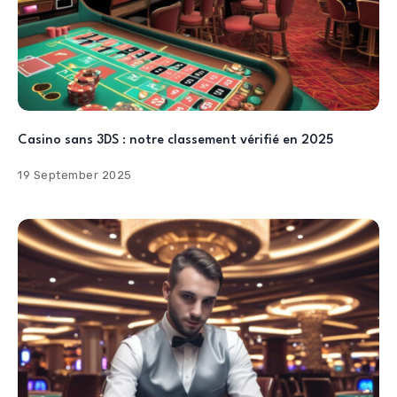
Casino sans 3DS : notre classement vérifié en 2025
19 September 2025