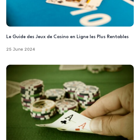
Le Guide des Jeux de Casino en Ligne les Plus Rentables
25 June 2024