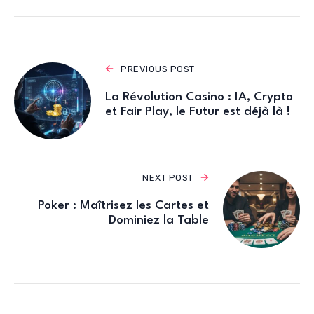
PREVIOUS POST
La Révolution Casino : IA, Crypto
et Fair Play, le Futur est déjà là !
NEXT POST
Poker : Maîtrisez les Cartes et
Dominiez la Table