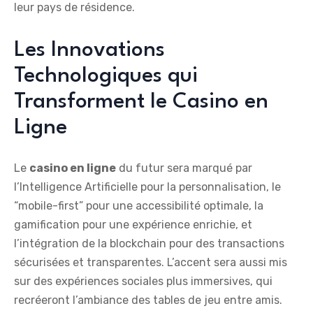
leur pays de résidence.
Les Innovations
Technologiques qui
Transforment le Casino en
Ligne
Le
casino en ligne
du futur sera marqué par
l’Intelligence Artificielle pour la personnalisation, le
“mobile-first” pour une accessibilité optimale, la
gamification pour une expérience enrichie, et
l’intégration de la blockchain pour des transactions
sécurisées et transparentes. L’accent sera aussi mis
sur des expériences sociales plus immersives, qui
recréeront l’ambiance des tables de jeu entre amis.