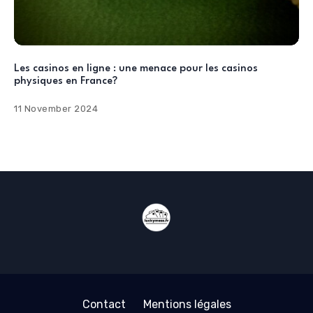
Les casinos en ligne : une menace pour les casinos
physiques en France?
11 November 2024
Contact
Mentions légales