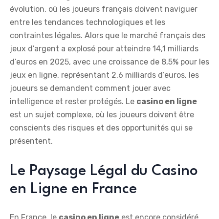
évolution, où les joueurs français doivent naviguer
entre les tendances technologiques et les
contraintes légales. Alors que le marché français des
jeux d’argent a explosé pour atteindre 14,1 milliards
d’euros en 2025, avec une croissance de 8,5% pour les
jeux en ligne, représentant 2,6 milliards d’euros, les
joueurs se demandent comment jouer avec
intelligence et rester protégés. Le
casino en ligne
est un sujet complexe, où les joueurs doivent être
conscients des risques et des opportunités qui se
présentent.
Le Paysage Légal du Casino
en Ligne en France
En France, le
casino en ligne
est encore considéré