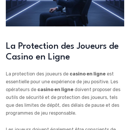
La Protection des Joueurs de
Casino en Ligne
La protection des joueurs de
casino en ligne
est
essentielle pour une expérience de jeu positive. Les
opérateurs de
casino en ligne
doivent proposer des
outils de sécurité et de protection des joueurs, tels
que des limites de dépôt, des délais de pause et des
programmes de jeu responsable.
Les joueurs doivent également être conscients de