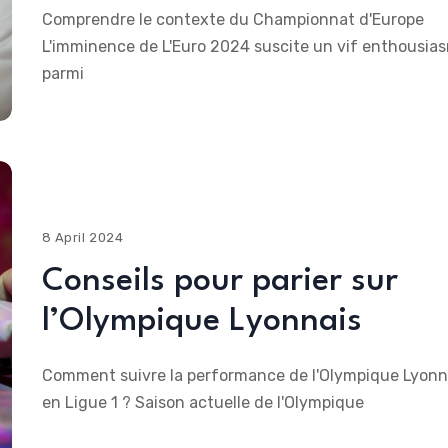
Comprendre le contexte du Championnat d'Europe
L'imminence de L'Euro 2024 suscite un vif enthousia
parmi
8 April 2024
Conseils pour parier sur
l’Olympique Lyonnais
Comment suivre la performance de l'Olympique Lyonn
en Ligue 1 ? Saison actuelle de l'Olympique