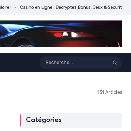
Casino en Ligne : Décryptez Bonus, Jeux & Sécurité pour Jouer 
131 Articles
Catégories