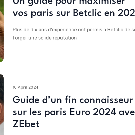
Un guide pour maximiser
vos paris sur Betclic en 20
Plus de dix ans d'expérience ont permis à Betclic de s
forger une solide réputation
10 April 2024
Guide d’un fin connaisseur
sur les paris Euro 2024 ave
ZEbet