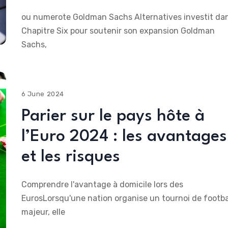
ou numerote Goldman Sachs Alternatives investit da
Chapitre Six pour soutenir son expansion Goldman
Sachs,
6 June 2024
Parier sur le pays hôte à
l’Euro 2024 : les avantages
et les risques
Comprendre l'avantage à domicile lors des
EurosLorsqu'une nation organise un tournoi de footba
majeur, elle