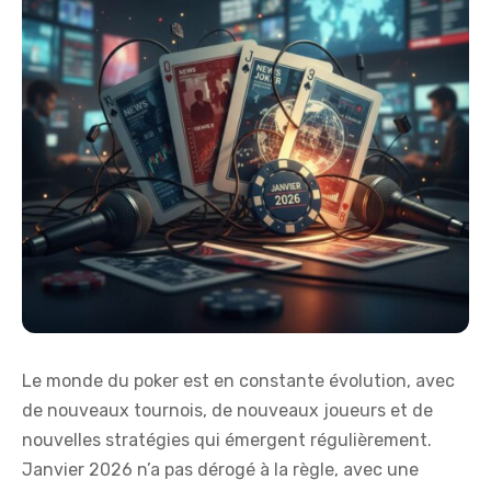
Le monde du poker est en constante évolution, avec
de nouveaux tournois, de nouveaux joueurs et de
nouvelles stratégies qui émergent régulièrement.
Janvier 2026 n’a pas dérogé à la règle, avec une