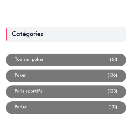
Catégories
Tournoi poker
(61)
Poker
(136)
Paris sportifs
(123)
Parier
(131)