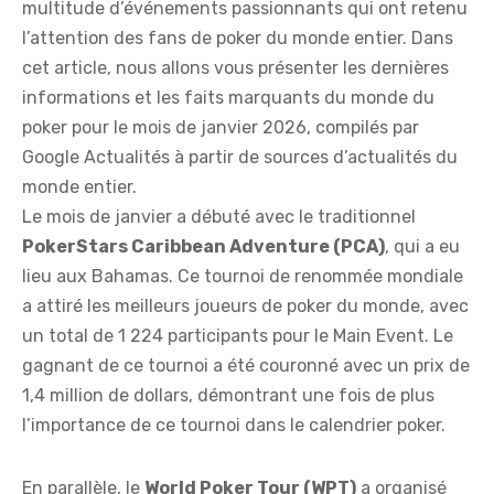
multitude d’événements passionnants qui ont retenu
l’attention des fans de poker du monde entier. Dans
cet article, nous allons vous présenter les dernières
informations et les faits marquants du monde du
poker pour le mois de janvier 2026, compilés par
Google Actualités à partir de sources d’actualités du
monde entier.
Le mois de janvier a débuté avec le traditionnel
PokerStars Caribbean Adventure (PCA)
, qui a eu
lieu aux Bahamas. Ce tournoi de renommée mondiale
a attiré les meilleurs joueurs de poker du monde, avec
un total de 1 224 participants pour le Main Event. Le
gagnant de ce tournoi a été couronné avec un prix de
1,4 million de dollars, démontrant une fois de plus
l’importance de ce tournoi dans le calendrier poker.
En parallèle, le
World Poker Tour (WPT)
a organisé