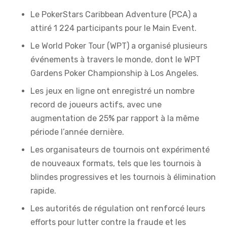
Le PokerStars Caribbean Adventure (PCA) a
attiré 1 224 participants pour le Main Event.
Le World Poker Tour (WPT) a organisé plusieurs
événements à travers le monde, dont le WPT
Gardens Poker Championship à Los Angeles.
Les jeux en ligne ont enregistré un nombre
record de joueurs actifs, avec une
augmentation de 25% par rapport à la même
période l’année dernière.
Les organisateurs de tournois ont expérimenté
de nouveaux formats, tels que les tournois à
blindes progressives et les tournois à élimination
rapide.
Les autorités de régulation ont renforcé leurs
efforts pour lutter contre la fraude et les