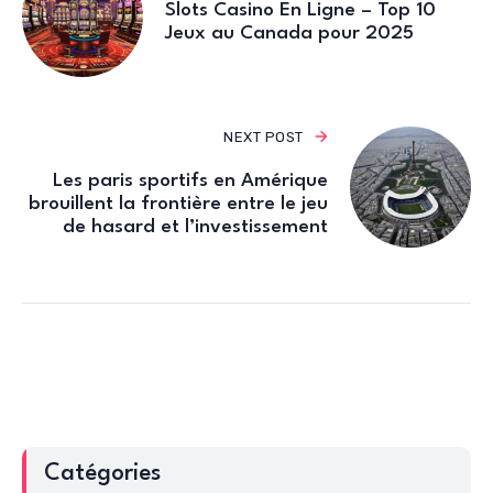
Slots Casino En Ligne – Top 10
Jeux au Canada pour 2025
NEXT POST
Les paris sportifs en Amérique
brouillent la frontière entre le jeu
de hasard et l’investissement
Catégories