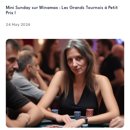
Mini Sunday sur Winamax : Les Grands Tournois à Petit
Prix !
24 May 2024