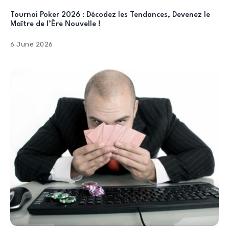
Tournoi Poker 2026 : Décodez les Tendances, Devenez le
Maître de l’Ère Nouvelle !
6 June 2026