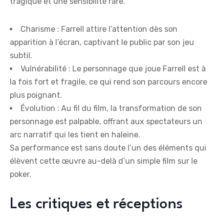
tragique et une sensibilité rare.
Charisme : Farrell attire l’attention dès son
apparition à l’écran, captivant le public par son jeu
subtil.
Vulnérabilité : Le personnage que joue Farrell est à
la fois fort et fragile, ce qui rend son parcours encore
plus poignant.
Évolution : Au fil du film, la transformation de son
personnage est palpable, offrant aux spectateurs un
arc narratif qui les tient en haleine.
Sa performance est sans doute l’un des éléments qui
élèvent cette œuvre au-delà d’un simple film sur le
poker.
Les critiques et réceptions