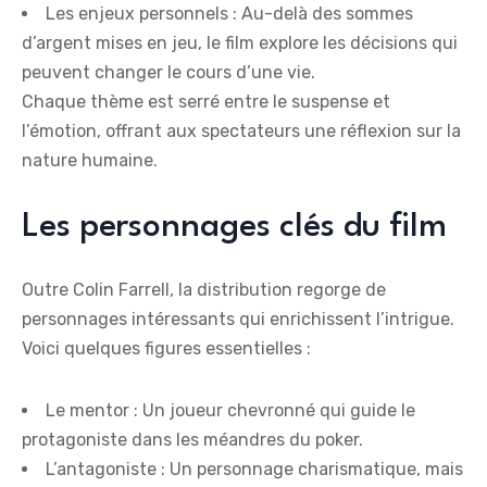
Les enjeux personnels : Au-delà des sommes
d’argent mises en jeu, le film explore les décisions qui
peuvent changer le cours d’une vie.
Chaque thème est serré entre le suspense et
l’émotion, offrant aux spectateurs une réflexion sur la
nature humaine.
Les personnages clés du film
Outre Colin Farrell, la distribution regorge de
personnages intéressants qui enrichissent l’intrigue.
Voici quelques figures essentielles :
Le mentor : Un joueur chevronné qui guide le
protagoniste dans les méandres du poker.
L’antagoniste : Un personnage charismatique, mais