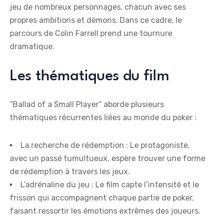
jeu de nombreux personnages, chacun avec ses
propres ambitions et démons. Dans ce cadre, le
parcours de Colin Farrell prend une tournure
dramatique.
Les thématiques du film
“Ballad of a Small Player” aborde plusieurs
thématiques récurrentes liées au monde du poker :
La recherche de rédemption : Le protagoniste,
avec un passé tumultueux, espère trouver une forme
de rédemption à travers les jeux.
L’adrénaline du jeu : Le film capte l’intensité et le
frisson qui accompagnent chaque partie de poker,
faisant ressortir les émotions extrêmes des joueurs.