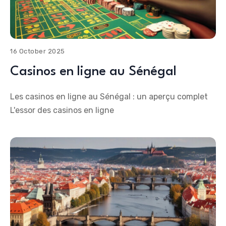
16 October 2025
Casinos en ligne au Sénégal
Les casinos en ligne au Sénégal : un aperçu complet
L'essor des casinos en ligne