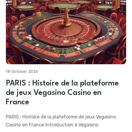
18 October 2025
PARIS : Histoire de la plateforme
de jeux Vegasino Casino en
France
PARIS : Histoire de la plateforme de jeux Vegasino
Casino en France Introduction à Vegasino