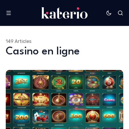
149 Articles
Casino en ligne