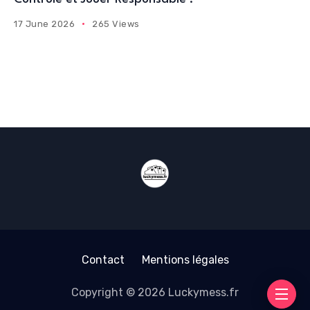
17 June 2026
265 Views
Contact
Mentions légales
Copyright © 2026 Luckymess.fr