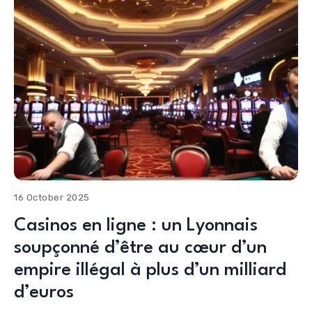
16 October 2025
Casinos en ligne : un Lyonnais
soupçonné d’être au cœur d’un
empire illégal à plus d’un milliard
d’euros