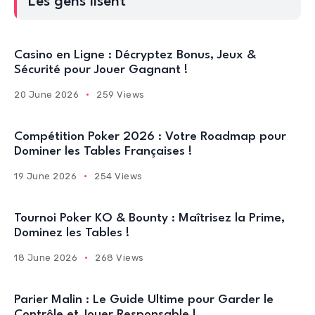
Les gens lisent
Casino en Ligne : Décryptez Bonus, Jeux &
Sécurité pour Jouer Gagnant !
20 June 2026
259 Views
Compétition Poker 2026 : Votre Roadmap pour
Dominer les Tables Françaises !
19 June 2026
254 Views
Tournoi Poker KO & Bounty : Maîtrisez la Prime,
Dominez les Tables !
18 June 2026
268 Views
Parier Malin : Le Guide Ultime pour Garder le
Contrôle et Jouer Responsable !