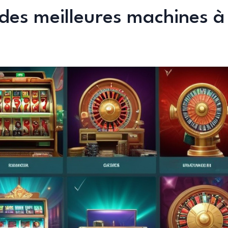
n des meilleures machines à