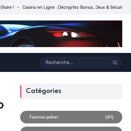
sino en Ligne : Décryptez Bonus, Jeux & Sécurité pour Jouer Gag
Catégories
o
Tournoi poker
(61)