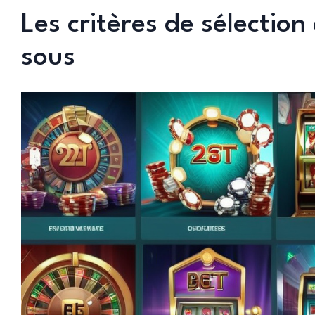
Les critères de sélectio
sous