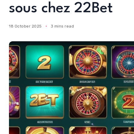
sous chez 22Bet
18 October 2025
3 mins read