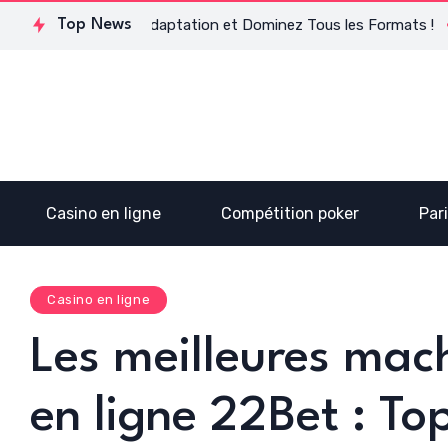
l’Art de l’Adaptation et Dominez Tous les Formats !
Top News
Compétition
Casino en ligne
Compétition poker
Par
Casino en ligne
Les meilleures mach
en ligne 22Bet : To