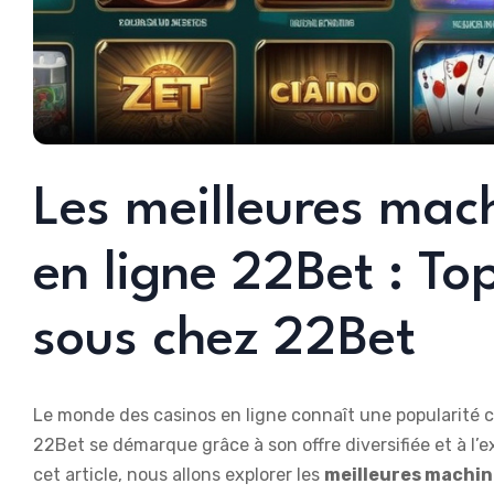
Les meilleures mach
en ligne 22Bet : To
sous chez 22Bet
Le monde des casinos en ligne connaît une popularité c
22Bet se démarque grâce à son offre diversifiée et à l’e
cet article, nous allons explorer les
meilleures machin