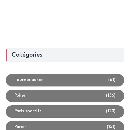
Catégories
Tournoi poker
(61)
Poker
(136)
Paris sportifs
(123)
Parier
(131)