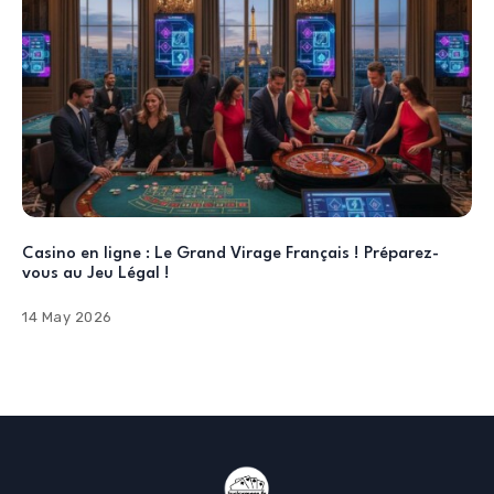
Casino en ligne : Le Grand Virage Français ! Préparez-
vous au Jeu Légal !
14 May 2026