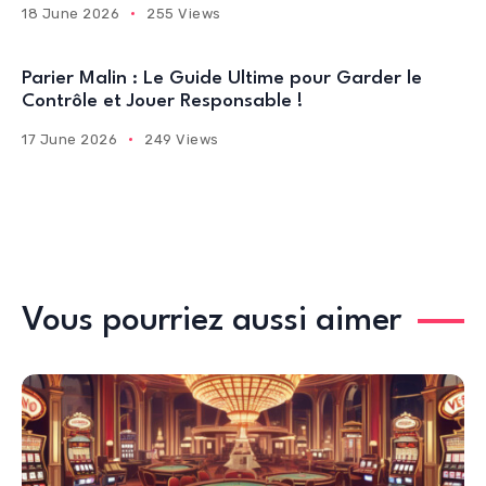
18 June 2026
255 Views
Parier Malin : Le Guide Ultime pour Garder le
Contrôle et Jouer Responsable !
17 June 2026
249 Views
Vous pourriez aussi aimer