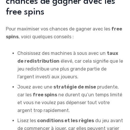
chances de gagner avec les
free spins
Pour maximiser vos chances de gagner avec les
free
spins
, voici quelques conseils :
Choisissez des machines à sous avec un
taux
de redistribution
élevé, car cela signifie que le
jeu redistribue une plus grande partie de
l’argent investi aux joueurs.
Jouez avec une
stratégie de mise
prudente,
car les
free spins
ne durent qu’un temps limité
et vous ne voulez pas dépenser tout votre
argent trop rapidement.
Lisez les
conditions et les règles
du jeu avant
de commencer à jouer, car elles peuvent varier