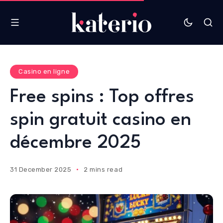
Casino en ligne
Free spins : Top offres
spin gratuit casino en
décembre 2025
31 December 2025
2 mins read