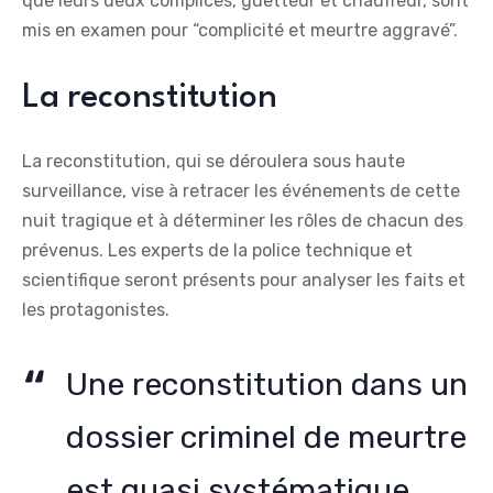
que leurs deux complices, guetteur et chauffeur, sont
mis en examen pour “complicité et meurtre aggravé”.
La reconstitution
La reconstitution, qui se déroulera sous haute
surveillance, vise à retracer les événements de cette
nuit tragique et à déterminer les rôles de chacun des
prévenus. Les experts de la police technique et
scientifique seront présents pour analyser les faits et
les protagonistes.
Une reconstitution dans un
dossier criminel de meurtre
est quasi systématique,