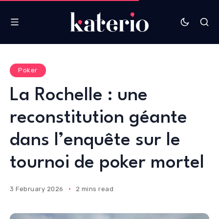
Poker
La Rochelle : une
reconstitution géante
dans l’enquête sur le
tournoi de poker mortel
3 February 2026
2 mins read