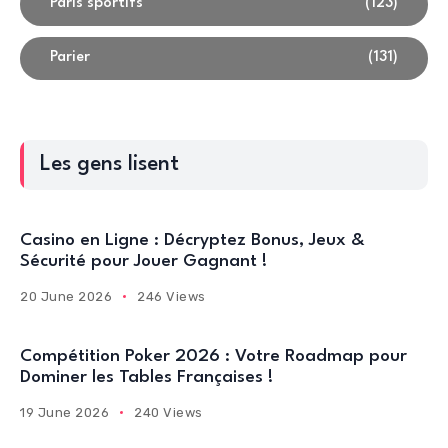
Paris sportifs
(123)
Parier
(131)
Les gens lisent
Casino en Ligne : Décryptez Bonus, Jeux &
Sécurité pour Jouer Gagnant !
20 June 2026
246 Views
Compétition Poker 2026 : Votre Roadmap pour
Dominer les Tables Françaises !
19 June 2026
240 Views