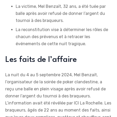
La victime, Mel Benzaït, 32 ans, a été tuée par
balle après avoir refusé de donner l’argent du
tournoi à des braqueurs.
La reconstitution vise à déterminer les rôles de
chacun des prévenus et à retracer les
événements de cette nuit tragique.
Les faits de l’affaire
La nuit du 4 au 5 septembre 2024, Mel Benzaït,
l’organisateur de la soirée de poker clandestine, a
reçu une balle en plein visage après avoir refusé de
donner l’argent du tournoi à des braqueurs.
L’information avait été révélée par ICI La Rochelle. Les
braqueurs, âgés de 22 ans au moment des faits, ainsi