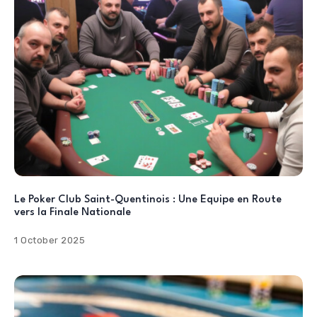
Le Poker Club Saint-Quentinois : Une Équipe en Route
vers la Finale Nationale
1 October 2025