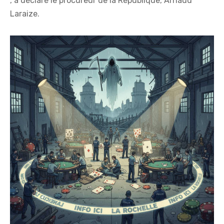
, a déclaré le procureur de la République, Arnaud
Laraize.