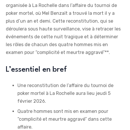
organisée à La Rochelle dans l’affaire du tournoi de
poker mortel, où Mel Benzaït a trouvé la mort il y a
plus d’un an et demi. Cette reconstitution, qui se
déroulera sous haute surveillance, vise à retracer les
événements de cette nuit tragique et à déterminer
les rôles de chacun des quatre hommes mis en
examen pour “complicité et meurtre aggravé”**.
L’essentiel en bref
Une reconstitution de l’affaire du tournoi de
poker mortel à La Rochelle aura lieu jeudi 5
février 2026.
Quatre hommes sont mis en examen pour
“complicité et meurtre aggravé” dans cette
affaire.