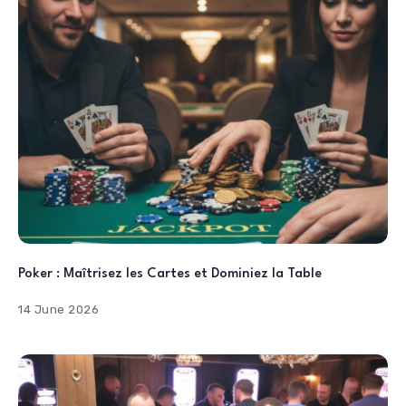
Poker : Maîtrisez les Cartes et Dominiez la Table
14 June 2026