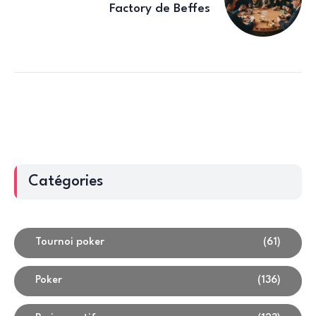
Factory de Beffes
Catégories
Tournoi poker
(61)
Poker
(136)