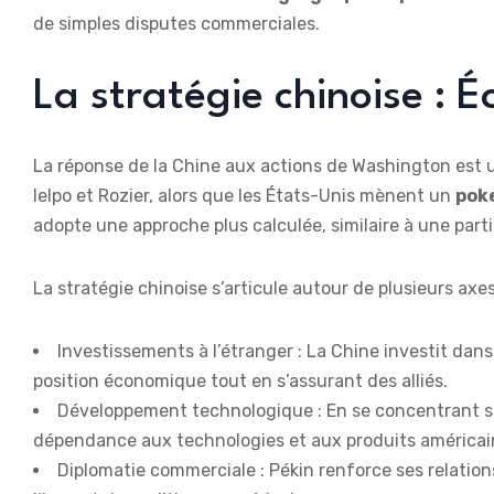
de simples disputes commerciales.
La stratégie chinoise : 
La réponse de la Chine aux actions de Washington est 
Ielpo et Rozier, alors que les États-Unis mènent un
p
o
k
adopte une approche plus calculée, similaire à une pa
La stratégie chinoise s’articule autour de plusieurs axes
Investissements à l’étranger : La Chine investit dans
position économique tout en s’assurant des alliés.
Développement technologique : En se concentrant sur
dépendance aux technologies et aux produits américai
Diplomatie commerciale : Pékin renforce ses relatio