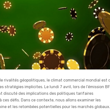
 rivalités géopolitiques, le climat commercial mondial est 
stratégies implicites. Le lundi 7 avril, lors de l’émission B
nt discuté des implications des politiques tarifaires
à ces défis. Dans ce contexte, nous allons examiner les
hine et les retombées potentielles pour les marchés globaux