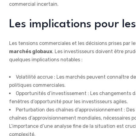
commercial incertain.
Les implications pour l
Les tensions commerciales et les décisions prises par le
m
a
r
c
h
é
s
g
l
o
b
a
u
x
. Les investisseurs doivent être prud
quelques implications notables :
Volatilité accrue : Les marchés peuvent connaître
politiques commerciales.
Opportunités d’investissement : Les changements 
fenêtres d’opportunité pour les investisseurs agiles.
Perturbation des chaînes d’approvisionnement : Des
chaînes d’approvisionnement mondiales, nécessaires pou
L’importance d’une analyse fine de la situation est cru
complexité.