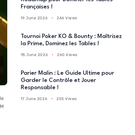
Françaises !
19 June 2026
246 Views
Tournoi Poker KO & Bounty : Maîtrisez
la Prime, Dominez les Tables !
18 June 2026
260 Views
Parier Malin : Le Guide Ultime pour
Garder le Contrôle et Jouer
Responsable !
de
17 June 2026
255 Views
FM
.