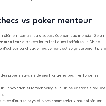
Échecs vs poker menteur
un élément central du discours économique mondial. Selon
e
r
m
e
n
t
e
u
r
à travers leurs tactiques tarifaires, la Chine
rtie d’échecs où chaque mouvement est soigneusement planif
 :
 des projets au-delà de ses frontières pour renforcer sa
 l’innovation et la technologie, la Chine cherche à réduire
ns.
ns avec d’autres pays et blocs commerciaux pour atténuer