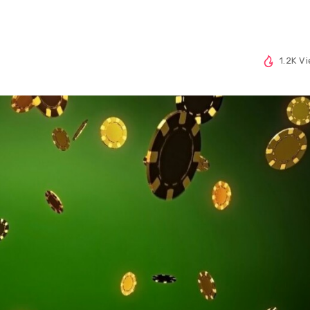
s
1.2K V