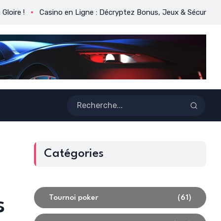
Casino en Ligne : Décryptez Bonus, Jeux & Sécurité pour Jou
Catégories
Tournoi poker
(61)
s