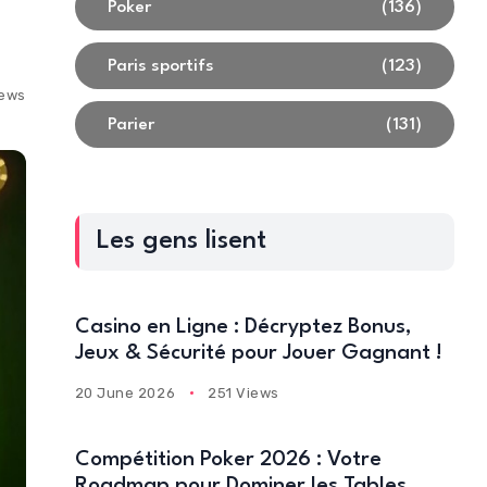
Poker
(136)
Paris sportifs
(123)
iews
Parier
(131)
Les gens lisent
Casino en Ligne : Décryptez Bonus,
Jeux & Sécurité pour Jouer Gagnant !
20 June 2026
251 Views
Compétition Poker 2026 : Votre
Roadmap pour Dominer les Tables