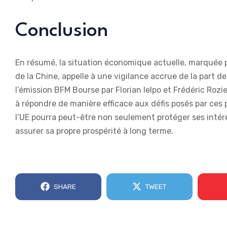
Conclusion
En résumé, la situation économique actuelle, marquée 
de la Chine, appelle à une vigilance accrue de la part 
l’émission BFM Bourse par Florian Ielpo et Frédéric Rozi
à répondre de manière efficace aux défis posés par ces
l’UE pourra peut-être non seulement protéger ses intér
assurer sa propre prospérité à long terme.
SHARE
TWEET