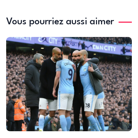
Vous pourriez aussi aimer