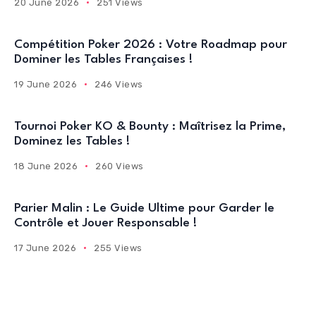
20 June 2026
251 Views
Compétition Poker 2026 : Votre Roadmap pour
Dominer les Tables Françaises !
19 June 2026
246 Views
Tournoi Poker KO & Bounty : Maîtrisez la Prime,
Dominez les Tables !
18 June 2026
260 Views
Parier Malin : Le Guide Ultime pour Garder le
Contrôle et Jouer Responsable !
17 June 2026
255 Views