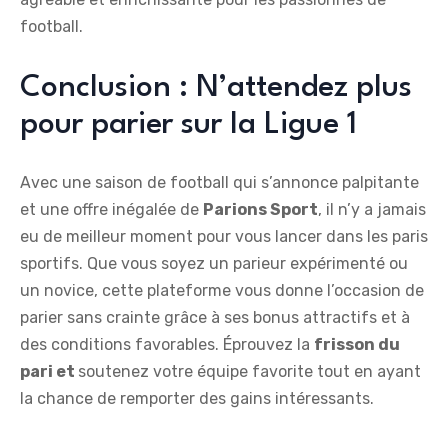
football.
Conclusion : N’attendez plus
pour parier sur la Ligue 1
Avec une saison de football qui s’annonce palpitante
et une offre inégalée de
P
a
r
i
o
n
s
S
p
o
r
t
, il n’y a jamais
eu de meilleur moment pour vous lancer dans les paris
sportifs. Que vous soyez un parieur expérimenté ou
un novice, cette plateforme vous donne l’occasion de
parier sans crainte grâce à ses bonus attractifs et à
des conditions favorables. Éprouvez la
f
r
i
s
s
o
n
d
u
p
a
r
i
e
t
soutenez votre équipe favorite tout en ayant
la chance de remporter des gains intéressants.