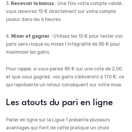
3.
R
e
c
e
v
o
i
r
l
e
b
o
n
u
s
: Une fois votre compte validé,
vous recevrez 15 € directement sur votre compte
joueur dans les 6 heures.
4.
M
i
s
e
r
e
t
g
a
g
n
e
r
: Utilisez les 15 € pour tester vos
paris sans risque ou misez l’intégralité de 85 € pour
maximiser les gains.
Pour rappel, si vous pariez 85 € sur une cote de 2,00
et que vous gagnez, vos gains s’élèveront à 170 €, ce
qui représente un retour conséquent sur votre mise.
Les atouts du pari en ligne
Parier en ligne sur la Ligue 1 présente plusieurs
avantages qui font de cette pratique un choix