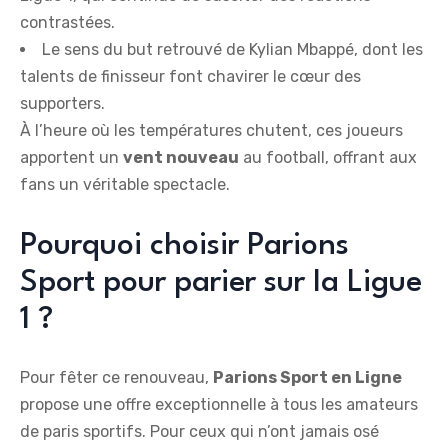
contrastées.
Le sens du but retrouvé de Kylian Mbappé, dont les
talents de finisseur font chavirer le cœur des
supporters.
À l’heure où les températures chutent, ces joueurs
apportent un
v
e
n
t
n
o
u
v
e
a
u
au football, offrant aux
fans un véritable spectacle.
Pourquoi choisir Parions
Sport pour parier sur la Ligue
1 ?
Pour fêter ce renouveau,
P
a
r
i
o
n
s
S
p
o
r
t
e
n
L
i
g
n
e
propose une offre exceptionnelle à tous les amateurs
de paris sportifs. Pour ceux qui n’ont jamais osé