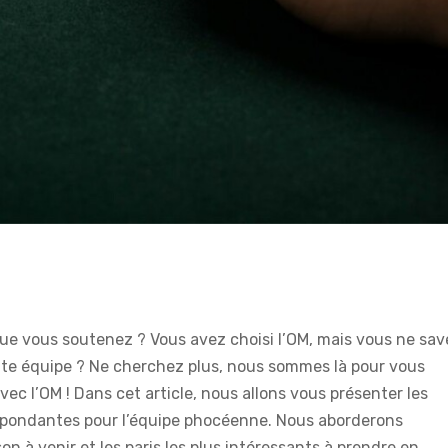
 que vous soutenez ? Vous avez choisi l’OM, mais vous ne sav
cette équipe ? Ne cherchez plus, nous sommes là pour vous
avec l’OM ! Dans cet article, nous allons vous présenter les
respondantes pour l’équipe phocéenne. Nous aborderons
on à venir et les paris les plus intéressants à prendre en