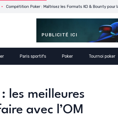
étition Poker : Maîtrisez les Formats KO & Bounty pour la Gloire !
PUBLICITÉ ICI
ier
Paris sportifs
Poker
Tournoi poker
 : les meilleures
faire avec l’OM