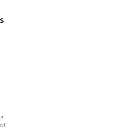
s
ur
est