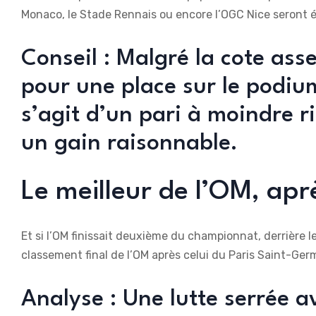
Monaco, le Stade Rennais ou encore l’OGC Nice seront 
Conseil : Malgré la cote asse
pour une place sur le podium
s’agit d’un pari à moindre r
un gain raisonnable.
Le meilleur de l’OM, apr
Et si l’OM finissait deuxième du championnat, derrière l
classement final de l’OM après celui du Paris Saint-Germ
Analyse : Une lutte serrée 