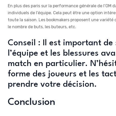
En plus des paris sur la performance générale de l’OM 
individuels de l’équipe. Cela peut être une option intér
toute la saison. Les bookmakers proposent une variété de 
le nombre de buts, les buteurs, etc.
Conseil : Il est important d
l’équipe et les blessures av
match en particulier. N’hési
forme des joueurs et les tac
prendre votre décision.
Conclusion