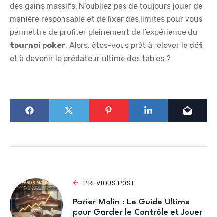
des gains massifs. N’oubliez pas de toujours jouer de
manière responsable et de fixer des limites pour vous
permettre de profiter pleinement de l’expérience du
tournoi poker
. Alors, êtes-vous prêt à relever le défi
et à devenir le prédateur ultime des tables ?
PREVIOUS POST
Parier Malin : Le Guide Ultime
pour Garder le Contrôle et Jouer