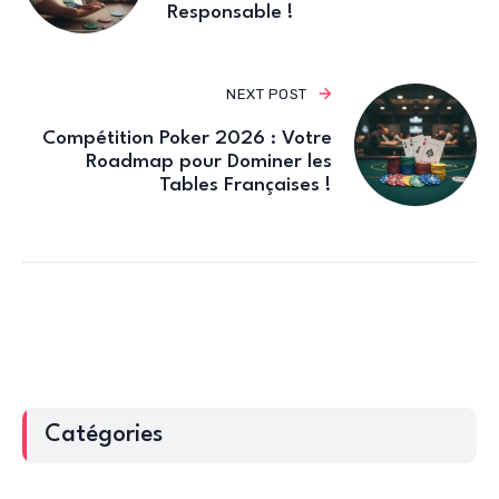
Responsable !
NEXT POST
Compétition Poker 2026 : Votre
Roadmap pour Dominer les
Tables Françaises !
Catégories