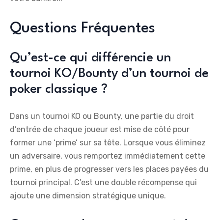
Questions Fréquentes
Qu’est-ce qui différencie un
tournoi KO/Bounty d’un tournoi de
poker classique ?
Dans un tournoi KO ou Bounty, une partie du droit
d’entrée de chaque joueur est mise de côté pour
former une ‘prime’ sur sa tête. Lorsque vous éliminez
un adversaire, vous remportez immédiatement cette
prime, en plus de progresser vers les places payées du
tournoi principal. C’est une double récompense qui
ajoute une dimension stratégique unique.