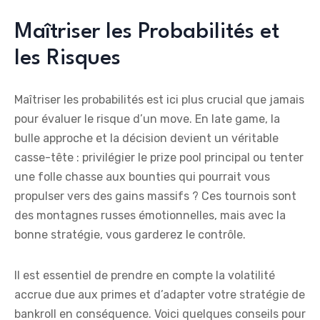
Maîtriser les Probabilités et
les Risques
Maîtriser les probabilités est ici plus crucial que jamais
pour évaluer le risque d’un move. En late game, la
bulle approche et la décision devient un véritable
casse-tête : privilégier le prize pool principal ou tenter
une folle chasse aux bounties qui pourrait vous
propulser vers des gains massifs ? Ces tournois sont
des montagnes russes émotionnelles, mais avec la
bonne stratégie, vous garderez le contrôle.
Il est essentiel de prendre en compte la volatilité
accrue due aux primes et d’adapter votre stratégie de
bankroll en conséquence. Voici quelques conseils pour