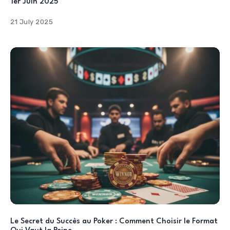
1er Juin 2025
21 July 2025
Le Secret du Succès au Poker : Comment Choisir le Format