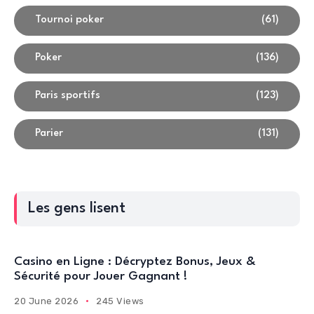
Tournoi poker
(61)
Poker
(136)
Paris sportifs
(123)
Parier
(131)
Les gens lisent
Casino en Ligne : Décryptez Bonus, Jeux &
Sécurité pour Jouer Gagnant !
20 June 2026
245 Views