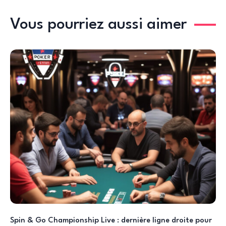
Vous pourriez aussi aimer
Spin & Go Championship Live : dernière ligne droite pour