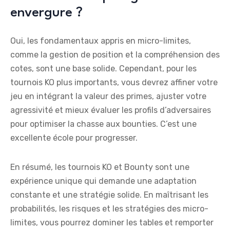
envergure ?
Oui, les fondamentaux appris en micro-limites,
comme la gestion de position et la compréhension des
cotes, sont une base solide. Cependant, pour les
tournois KO plus importants, vous devrez affiner votre
jeu en intégrant la valeur des primes, ajuster votre
agressivité et mieux évaluer les profils d’adversaires
pour optimiser la chasse aux bounties. C’est une
excellente école pour progresser.
En résumé, les tournois KO et Bounty sont une
expérience unique qui demande une adaptation
constante et une stratégie solide. En maîtrisant les
probabilités, les risques et les stratégies des micro-
limites, vous pourrez dominer les tables et remporter