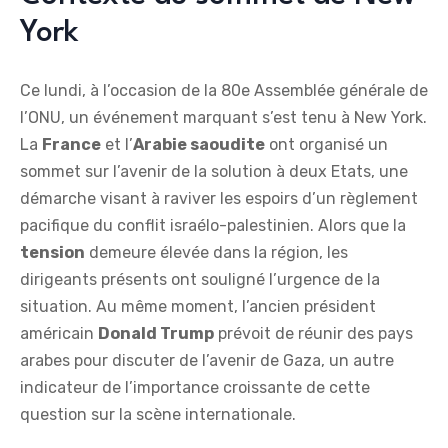
York
Ce lundi, à l’occasion de la 80e Assemblée générale de
l’ONU, un événement marquant s’est tenu à New York.
La
F
r
a
n
c
e
et l’
A
r
a
b
i
e
s
a
o
u
d
i
t
e
ont organisé un
sommet sur l’avenir de la solution à deux Etats, une
démarche visant à raviver les espoirs d’un règlement
pacifique du conflit israélo-palestinien. Alors que la
t
e
n
s
i
o
n
demeure élevée dans la région, les
dirigeants présents ont souligné l’urgence de la
situation. Au même moment, l’ancien président
américain
D
o
n
a
l
d
T
r
u
m
p
prévoit de réunir des pays
arabes pour discuter de l’avenir de Gaza, un autre
indicateur de l’importance croissante de cette
question sur la scène internationale.