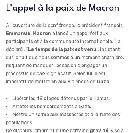
L’appel à la paix de Macron
À l’ouverture de la conférence, le président français
E
m
m
a
n
u
e
l
M
a
c
r
o
n
a lancé un appel fort aux
participants et à la communauté internationale. Il a
déclaré : “
L
e
t
e
m
p
s
d
e
l
a
p
a
i
x
e
s
t
v
e
n
u
”, insistant
sur le fait que nous sommes à un moment charnière,
risquant de manquer l’occasion d’engager un
processus de paix significatif. Selon lui, il est
impératif de mettre fin aux violences en
G
a
z
a
:
Libérer les 48 otages détenus par le Hamas.
Arrêter les bombardements à Gaza.
Mettre un terme aux massacres et à la fuite des
populations.
Ce discours, empreint d’une certaine
g
r
a
v
i
t
é
, vise à