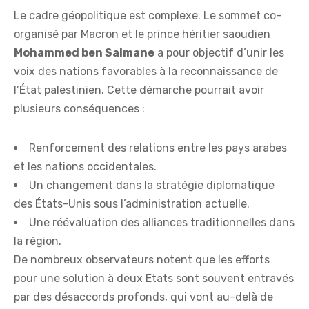
Le cadre géopolitique est complexe. Le sommet co-
organisé par Macron et le prince héritier saoudien
M
o
h
a
m
m
e
d
b
e
n
S
a
l
m
a
n
e
a pour objectif d’unir les
voix des nations favorables à la reconnaissance de
l’État palestinien. Cette démarche pourrait avoir
plusieurs conséquences :
Renforcement des relations entre les pays arabes
et les nations occidentales.
Un changement dans la stratégie diplomatique
des États-Unis sous l’administration actuelle.
Une réévaluation des alliances traditionnelles dans
la région.
De nombreux observateurs notent que les efforts
pour une solution à deux Etats sont souvent entravés
par des désaccords profonds, qui vont au-delà de