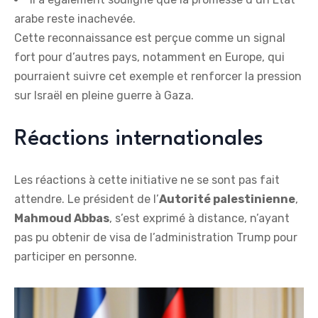
arabe reste inachevée.
Cette reconnaissance est perçue comme un signal
fort pour d’autres pays, notamment en Europe, qui
pourraient suivre cet exemple et renforcer la pression
sur Israël en pleine guerre à Gaza.
Réactions internationales
Les réactions à cette initiative ne se sont pas fait
attendre. Le président de l’
A
u
t
o
r
i
t
é
p
a
l
e
s
t
i
n
i
e
n
n
e
,
M
a
h
m
o
u
d
A
b
b
a
s
, s’est exprimé à distance, n’ayant
pas pu obtenir de visa de l’administration Trump pour
participer en personne.