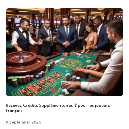
Recevez Crédits Supplémentaires ❓ pour les joueurs
français
9 September 2025