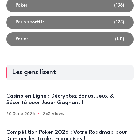
Poker
(136)
Paris sportifs
(123)
Parier
(131)
Les gens lisent
Casino en Ligne : Décryptez Bonus, Jeux &
Sécurité pour Jouer Gagnant !
20 June 2026
263 Views
Compétition Poker 2026 : Votre Roadmap pour
Dominer les Tables Françaises !