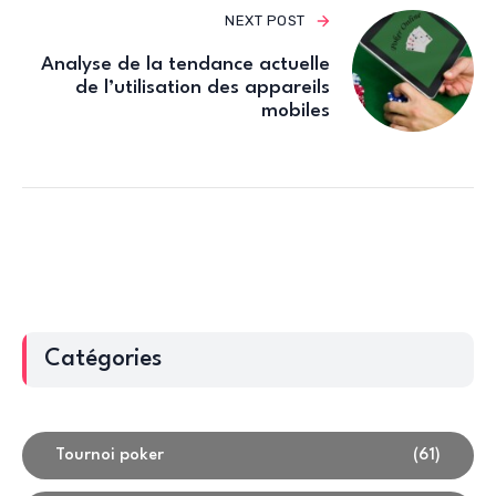
NEXT POST
Analyse de la tendance actuelle
de l’utilisation des appareils
mobiles
Catégories
Tournoi poker
(61)