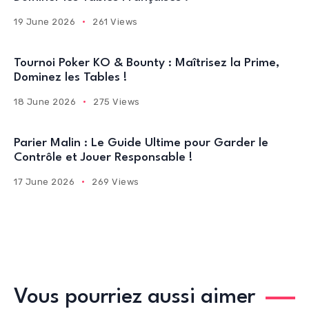
19 June 2026
261 Views
Tournoi Poker KO & Bounty : Maîtrisez la Prime,
Dominez les Tables !
18 June 2026
275 Views
Parier Malin : Le Guide Ultime pour Garder le
Contrôle et Jouer Responsable !
17 June 2026
269 Views
Vous pourriez aussi aimer