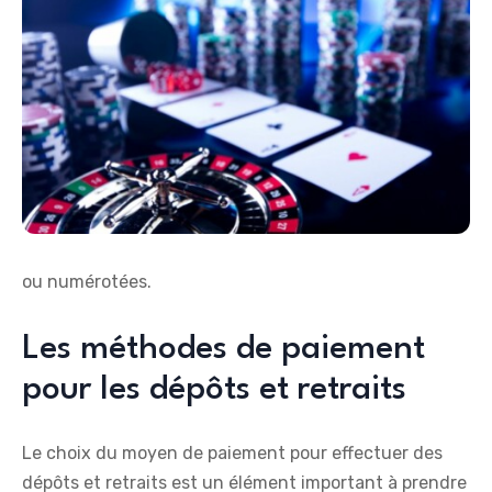
ou numérotées.
Les méthodes de paiement
pour les dépôts et retraits
Le choix du moyen de paiement pour effectuer des
dépôts et retraits est un élément important à prendre