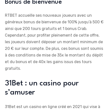
Bonus de bienvenue
RTBET accueille ses nouveaux joueurs avec un
généreux bonus de bienvenue de 100% jusqu’à 500 €
ainsi que 200 tours gratuits et 1 bonus Crab.
Cependant, pour profiter pleinement de cette offre,
les joueurs doivent déposer un montant minimum de
20 € sur leur compte. De plus, ces bonus sont soumis
à des conditions de mise de 35x le montant du dépôt
et du bonus et de 40x les gains issus des tours
gratuits.
31Bet : un casino pour
s’amuser
31Bet est un casino en ligne créé en 2021 qui vise à