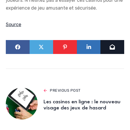
joueurs. N’hésitez pas à essayer ces casinos pour une
expérience de jeu amusante et sécurisée.
Source
PREVIOUS POST
Les casinos en ligne : le nouveau
visage des jeux de hasard