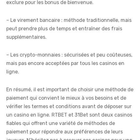
exclure pour les bonus de bienvenue.
– Le virement bancaire : méthode traditionnelle, mais
peut prendre plus de temps et entraîner des frais
supplémentaires.
– Les crypto-monnaies : sécurisées et peu coûteuses,
mais pas encore acceptées par tous les casinos en
ligne.
En résumé, il est important de choisir une méthode de
paiement qui convient le mieux à vos besoins et de
vérifier les termes et conditions avant de déposer sur
un casino en ligne. RTBET et 31Bet sont deux casinos
fiables qui offrent une variété de méthodes de
paiement pour répondre aux préférences de leurs