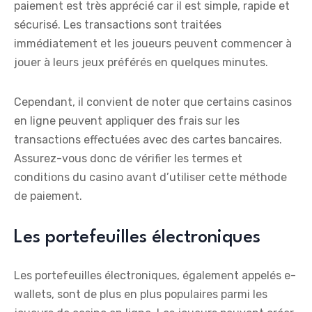
paiement est très apprécié car il est simple, rapide et
sécurisé. Les transactions sont traitées
immédiatement et les joueurs peuvent commencer à
jouer à leurs jeux préférés en quelques minutes.
Cependant, il convient de noter que certains casinos
en ligne peuvent appliquer des frais sur les
transactions effectuées avec des cartes bancaires.
Assurez-vous donc de vérifier les termes et
conditions du casino avant d’utiliser cette méthode
de paiement.
Les portefeuilles électroniques
Les portefeuilles électroniques, également appelés e-
wallets, sont de plus en plus populaires parmi les