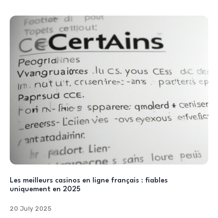
Les meilleurs casinos en ligne français : fiables
uniquement en 2025
20 July 2025