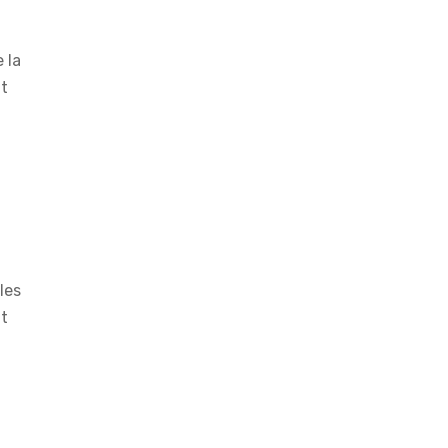
 la
nt
les
nt