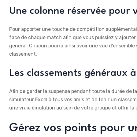
Une colonne réservée pour 
Pour apporter une touche de compétition supplémentair
face de chaque match afin que vous puissiez y ajouter 
général. Chacun pourra ainsi avoir une vue d’ensemble 
classement.
Les classements généraux à
Afin de garder le suspense pendant toute la durée de la
simulateur Excel à tous vos amis et de tenir un classe
une vraie émulation au sein de votre groupe et offrir la
Gérez vos points pour u