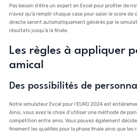
Pas besoin d’être un expert en Excel pour profiter de n
n’avez qu’à remplir chaque case pour saisir le score de
directe seront automatiquement générés par le simulateur
résultats jusqu’à la finale.
Les règles à appliquer 
amical
Des possibilités de personna
Notre simulateur Excel pour l’EURO 2024 est entièremen
Ainsi, vous avez le choix d’utiliser une méthode de po
compétition entre amis. Vous pouvez également décider 
finement les qualifiés pour la phase finale ainsi que les