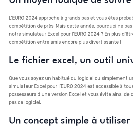
Un moyen ludique de suivre 
L’EURO 2024 approche à grands pas et vous êtes probabl
compétition de près. Mais cette année, pourquoi ne pas 
notre simulateur Excel pour l’EURO 2024 ? En plus d’être
compétition entre amis encore plus divertissante !
Le fichier excel, un outil uni
Que vous soyez un habitué du logiciel ou simplement un 
simulateur Excel pour l’EURO 2024 est accessible à tous !
possesseurs d’une version Excel et vous évite ainsi de 
pas ce logiciel.
Un concept simple à utiliser