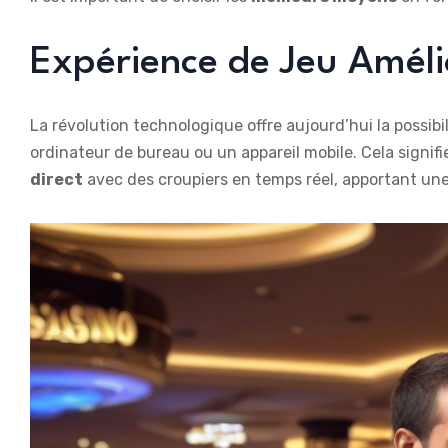
Expérience de Jeu Améli
La révolution technologique offre aujourd’hui la possibil
ordinateur de bureau ou un appareil mobile. Cela signif
d
i
r
e
c
t
avec des croupiers en temps réel, apportant une