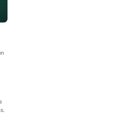
un
s
s,