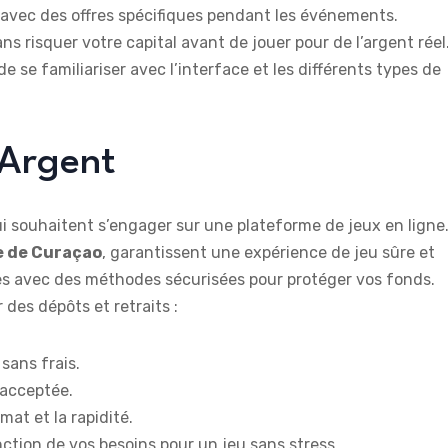
 avec des offres spécifiques pendant les événements.
 risquer votre capital avant de jouer pour de l’argent réel
 se familiariser avec l’interface et les différents types de
’Argent
ui souhaitent s’engager sur une plateforme de jeux en ligne
e
d
e
C
u
r
a
ç
a
o
, garantissent une expérience de jeu sûre et
sées avec des méthodes sécurisées pour protéger vos fonds.
es dépôts et retraits :
sans frais.
 acceptée.
at et la rapidité.
ction de vos besoins pour un jeu sans stress.