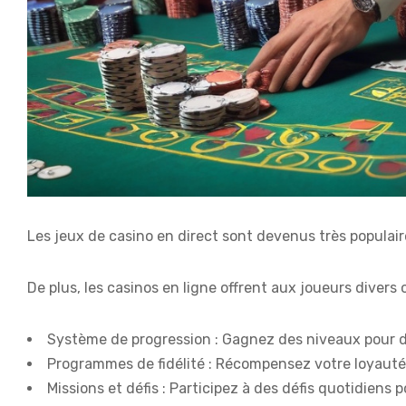
Les jeux de casino en direct sont devenus très populai
De plus, les casinos en ligne offrent aux joueurs divers 
Système de progression : Gagnez des niveaux pour d
Programmes de fidélité : Récompensez votre loyauté
Missions et défis : Participez à des défis quotidiens 