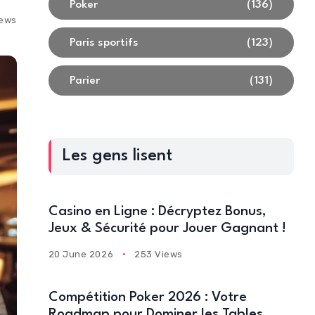
Poker
(136)
iews
Paris sportifs
(123)
Parier
(131)
Les gens lisent
Casino en Ligne : Décryptez Bonus,
Jeux & Sécurité pour Jouer Gagnant !
20 June 2026
253 Views
Compétition Poker 2026 : Votre
Roadmap pour Dominer les Tables