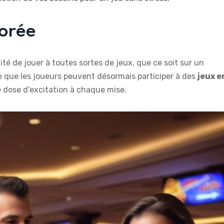
orée
ité de jouer à toutes sortes de jeux, que ce soit sur un
ie que les joueurs peuvent désormais participer à des
j
e
u
x
e
 dose d’excitation à chaque mise.