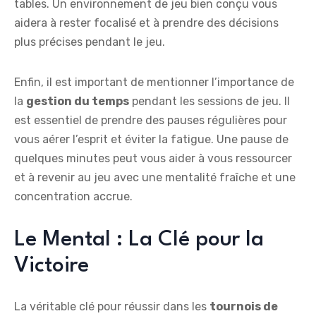
tables. Un environnement de jeu bien conçu vous
aidera à rester focalisé et à prendre des décisions
plus précises pendant le jeu.
Enfin, il est important de mentionner l’importance de
la
gestion du temps
pendant les sessions de jeu. Il
est essentiel de prendre des pauses régulières pour
vous aérer l’esprit et éviter la fatigue. Une pause de
quelques minutes peut vous aider à vous ressourcer
et à revenir au jeu avec une mentalité fraîche et une
concentration accrue.
Le Mental : La Clé pour la
Victoire
La véritable clé pour réussir dans les
tournois de