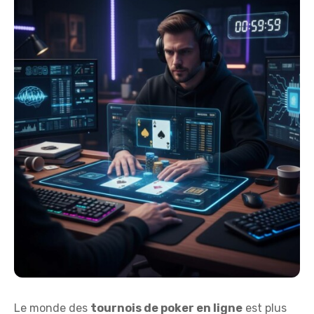
Le monde des
tournois de poker en ligne
est plus