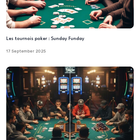
Les tournois poker : Sunday Funday
17 September 2025