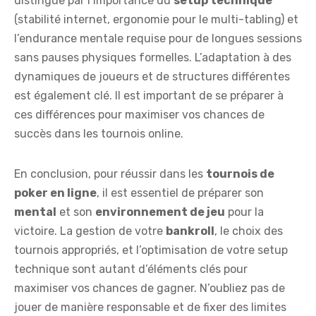
distingue par l’importance du
setup technique
(stabilité internet, ergonomie pour le multi-tabling) et
l’endurance mentale requise pour de longues sessions
sans pauses physiques formelles. L’adaptation à des
dynamiques de joueurs et de structures différentes
est également clé. Il est important de se préparer à
ces différences pour maximiser vos chances de
succès dans les tournois online.
En conclusion, pour réussir dans les
tournois de
poker en ligne
, il est essentiel de préparer son
mental
et son
environnement de jeu
pour la
victoire. La gestion de votre
bankroll
, le choix des
tournois appropriés, et l’optimisation de votre setup
technique sont autant d’éléments clés pour
maximiser vos chances de gagner. N’oubliez pas de
jouer de manière responsable et de fixer des limites