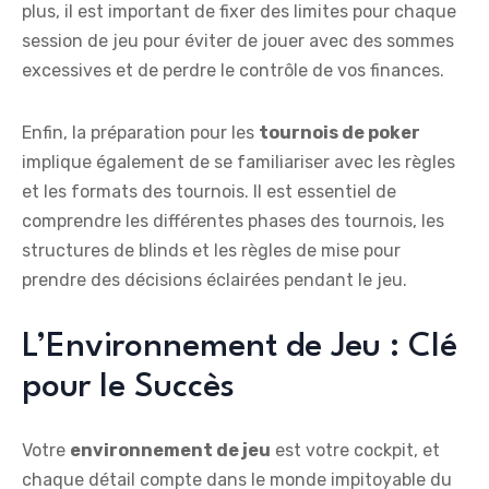
plus, il est important de fixer des limites pour chaque
session de jeu pour éviter de jouer avec des sommes
excessives et de perdre le contrôle de vos finances.
Enfin, la préparation pour les
tournois de poker
implique également de se familiariser avec les règles
et les formats des tournois. Il est essentiel de
comprendre les différentes phases des tournois, les
structures de blinds et les règles de mise pour
prendre des décisions éclairées pendant le jeu.
L’Environnement de Jeu : Clé
pour le Succès
Votre
environnement de jeu
est votre cockpit, et
chaque détail compte dans le monde impitoyable du