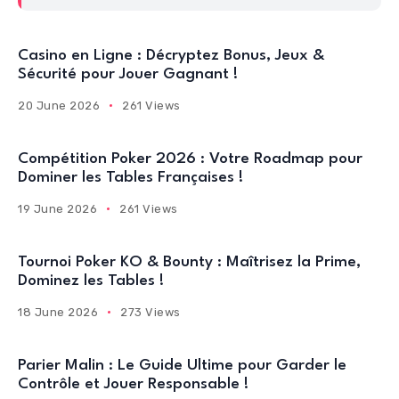
Casino en Ligne : Décryptez Bonus, Jeux &
Sécurité pour Jouer Gagnant !
20 June 2026
261 Views
Compétition Poker 2026 : Votre Roadmap pour
Dominer les Tables Françaises !
19 June 2026
261 Views
Tournoi Poker KO & Bounty : Maîtrisez la Prime,
Dominez les Tables !
18 June 2026
273 Views
Parier Malin : Le Guide Ultime pour Garder le
Contrôle et Jouer Responsable !