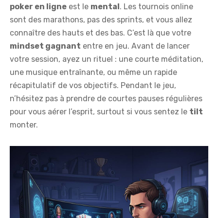
poker en ligne
est le
mental
. Les tournois online
sont des marathons, pas des sprints, et vous allez
connaître des hauts et des bas. C’est là que votre
mindset gagnant
entre en jeu. Avant de lancer
votre session, ayez un rituel : une courte méditation,
une musique entraînante, ou même un rapide
récapitulatif de vos objectifs. Pendant le jeu,
n’hésitez pas à prendre de courtes pauses régulières
pour vous aérer l’esprit, surtout si vous sentez le
tilt
monter.