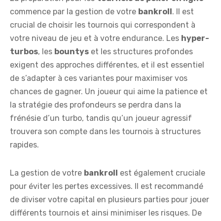
commence par la gestion de votre
bankroll
. Il est
crucial de choisir les tournois qui correspondent à
votre niveau de jeu et à votre endurance. Les
hyper-
turbos
, les
bountys
et les structures profondes
exigent des approches différentes, et il est essentiel
de s’adapter à ces variantes pour maximiser vos
chances de gagner. Un joueur qui aime la patience et
la stratégie des profondeurs se perdra dans la
frénésie d’un turbo, tandis qu’un joueur agressif
trouvera son compte dans les tournois à structures
rapides.
La gestion de votre
bankroll
est également cruciale
pour éviter les pertes excessives. Il est recommandé
de diviser votre capital en plusieurs parties pour jouer
différents tournois et ainsi minimiser les risques. De